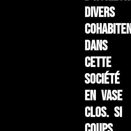
divers
cohabite
dans
cette
société
en vase
clos. Si
coups