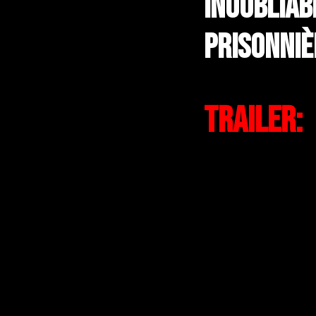
inoubliab
prisonniè
Trailer: