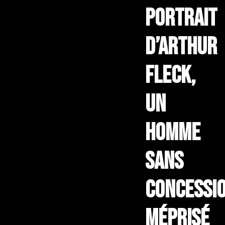
portrait
d’Arthur
Fleck,
un
homme
sans
concessi
méprisé