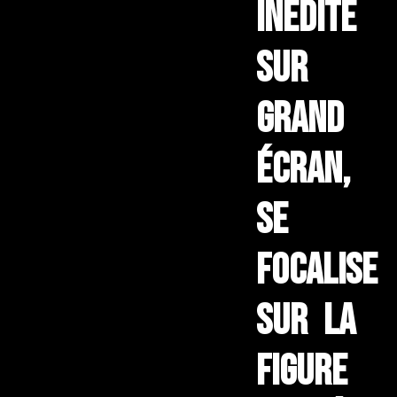
inédite
sur
grand
écran,
se
focalise
sur la
figure