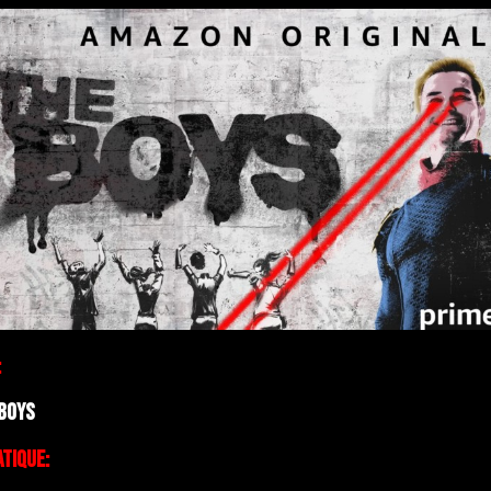
:
Boys
tique: