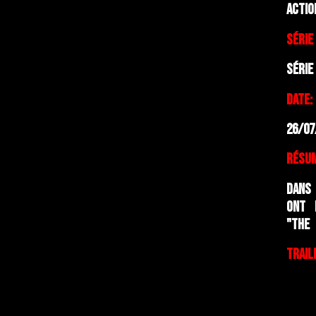
Actio
Séri
Série
Date:
26/07
Résum
Dans
ont 
"The
Trail